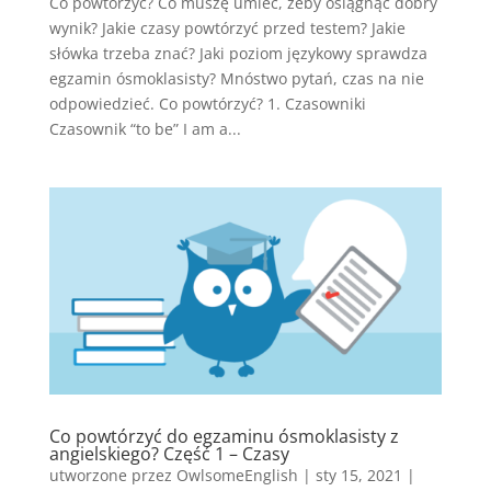
Co powtórzyć? Co muszę umieć, żeby osiągnąć dobry
wynik? Jakie czasy powtórzyć przed testem? Jakie
słówka trzeba znać? Jaki poziom językowy sprawdza
egzamin ósmoklasisty? Mnóstwo pytań, czas na nie
odpowiedzieć. Co powtórzyć? 1. Czasowniki
Czasownik “to be” I am a...
Co powtórzyć do egzaminu ósmoklasisty z
angielskiego? Część 1 – Czasy
utworzone przez
OwlsomeEnglish
|
sty 15, 2021
|