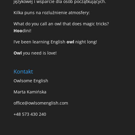
językowej i wsparcie dla osób początkujących.
Kilka puns na rozluźnienie atmosfery:
What do you call an owl that does magic tricks?
Hoo
dini!
I’ve been learning English
owl
night long!
Owl
you need is love!
Kontakt
Owlsome English
Marta Kamińska
office@owlsomenglish.com
+48 573 430 240