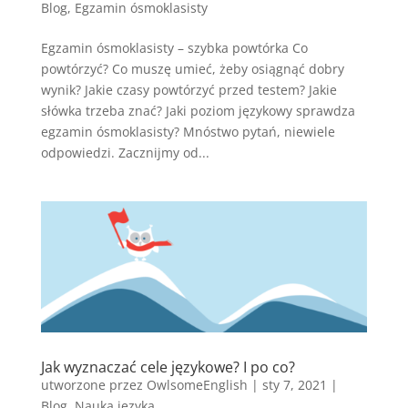
Blog
,
Egzamin ósmoklasisty
Egzamin ósmoklasisty – szybka powtórka Co
powtórzyć? Co muszę umieć, żeby osiągnąć dobry
wynik? Jakie czasy powtórzyć przed testem? Jakie
słówka trzeba znać? Jaki poziom językowy sprawdza
egzamin ósmoklasisty? Mnóstwo pytań, niewiele
odpowiedzi. Zacznijmy od...
Jak wyznaczać cele językowe? I po co?
utworzone przez
OwlsomeEnglish
|
sty 7, 2021
|
Blog
,
Nauka języka