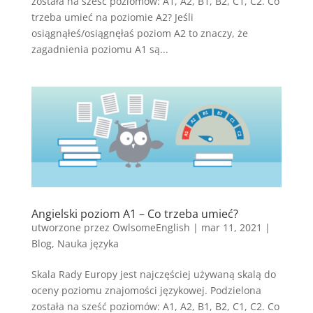
została na sześć poziomów: A1, A2, B1, B2, C1, C2. Co
trzeba umieć na poziomie A2? Jeśli
osiągnąłeś/osiągnęłaś poziom A2 to znaczy, że
zagadnienia poziomu A1 są...
Angielski poziom A1 – Co trzeba umieć?
utworzone przez
OwlsomeEnglish
|
mar 11, 2021
|
Blog
,
Nauka języka
Skala Rady Europy jest najczęściej używaną skalą do
oceny poziomu znajomości językowej. Podzielona
została na sześć poziomów: A1, A2, B1, B2, C1, C2. Co