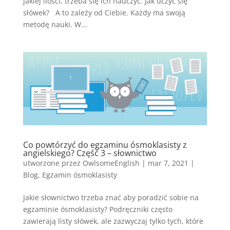
jakiej ilości, trzeba się ich nauczyć. Jak uczyć się
słówek? A to zależy od Ciebie. Każdy ma swoją
metodę nauki. W...
Co powtórzyć do egzaminu ósmoklasisty z
angielskiego? Część 3 – słownictwo
utworzone przez
OwlsomeEnglish
|
mar 7, 2021
|
Blog
,
Egzamin ósmoklasisty
Jakie słownictwo trzeba znać aby poradzić sobie na
egzaminie ósmoklasisty? Podręczniki często
zawierają listy słówek, ale zazwyczaj tylko tych, które