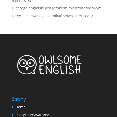
frazali kilka
Dlaczego angielski jest językiem międzynarodowym?
Uczyć się słówek – jak unikać słowa 'very’? cz. 2
Strony
Home
Polityka Prywatności