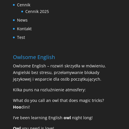
Cennik
Cennik 2025
News
Kontakt
Test
Owlsome English
Owlsome English – rozwiń skrzydła w mówieniu.
Angielski bez stresu, przełamywanie blokady
językowej i wsparcie dla osób początkujących.
Kilka puns na rozluźnienie atmosfery:
What do you call an owl that does magic tricks?
Hoo
dini!
I’ve been learning English
owl
night long!
Owl
you need is love!