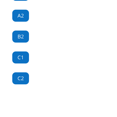
A2
B2
C1
C2