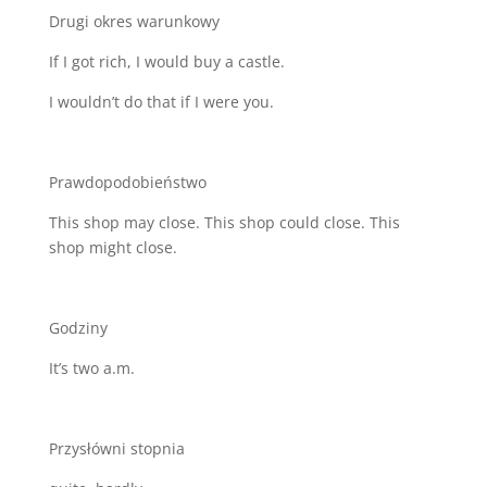
Drugi okres warunkowy
If I got rich, I would buy a castle.
I wouldn’t do that if I were you.
Prawdopodobieństwo
This shop may close. This shop could close. This
shop might close.
Godziny
It’s two a.m.
Przysłówni stopnia