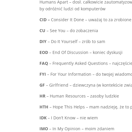
Humans Apart – dosł. całkowicie zautomatyzow
by odróżnić ludzi od komputerów
CID –
Consider It Done – uważaj to za zrobione
CU
– See You – do zobaczenia
DIY
– Do It Yourself – zrób to sam
EOD
– End Of Discussion – koniec dyskusji
FAQ
– Frequently Asked Questions – najczęści
FYI
– For Your Information – do twojej wiadom
GF
– Girlfriend – dziewczyna (w kontekście zwi
HR
– Human Resources – zasoby ludzkie
HTH
– Hope This Helps – mam nadzieję, że to
IDK
– I Don’t Know – nie wiem
IMO
– In My Opinion – moim zdaniem