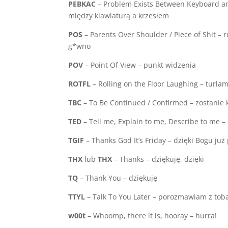
PEBKAC
– Problem Exists Between Keyboard an
między klawiaturą a krzesłem
POS
– Parents Over Shoulder / Piece of Shit – 
g*wno
POV
– Point Of View – punkt widzenia
ROTFL
– Rolling on the Floor Laughing – turla
TBC
– To Be Continued / Confirmed – zostanie
TED
– Tell me, Explain to me, Describe to me – 
TGIF
– Thanks God It’s Friday – dzięki Bogu już 
THX
lub
THX
– Thanks – dziękuję, dzięki
TQ
– Thank You – dziękuję
TTYL
– Talk To You Later – porozmawiam z tob
w00t
– Whoomp, there it is, hooray – hurra!