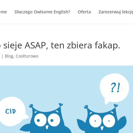
ome
Dlaczego Owlsome English?
Oferta
Zarezerwuj lekcj
 sieje ASAP, ten zbiera fakap.
1
|
Blog
,
Coolturowo