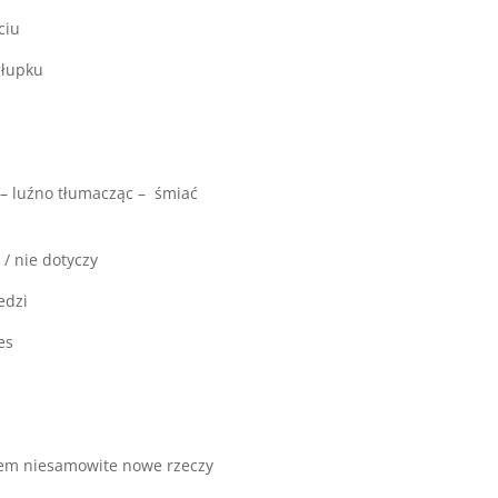
ciu
głupku
 – luźno tłumacząc – śmiać
 / nie dotyczy
edzi
es
kiem niesamowite nowe rzeczy