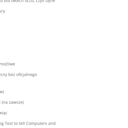
ko dla twoich oczu, czyli tajne
ury
 możliwe
ecny bez oficjalnego
ów)
l (na zawsze)
wiąc
g Test to tell Computers and