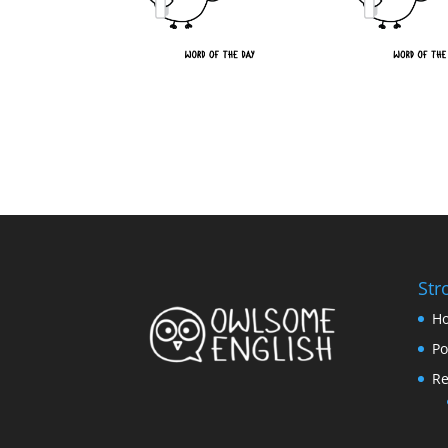
Str
H
Po
Re