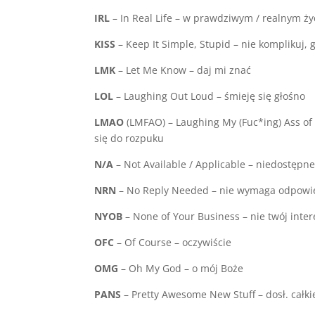
IRL
– In Real Life – w prawdziwym / realnym ży
KISS
– Keep It Simple, Stupid – nie komplikuj, 
LMK
– Let Me Know – daj mi znać
LOL
– Laughing Out Loud – śmieję się głośno
LMAO
(LMFAO) – Laughing My (Fuc*ing) Ass of
się do rozpuku
N/A
– Not Available / Applicable – niedostępne
NRN
– No Reply Needed – nie wymaga odpowi
NYOB
– None of Your Business – nie twój inter
OFC
– Of Course – oczywiście
OMG
– Oh My God – o mój Boże
PANS
– Pretty Awesome New Stuff – dosł. cał