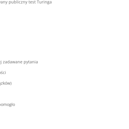
any publiczny test Turinga
ej zadawane pytania
ości
ązków)
 pomogło