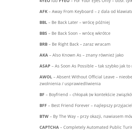
4YEO
lub
FYEO
– For Your Eyes Only – dosł. tyl
AFK
– Away From Keyboard – z dala od klawiat
BBL
– Be Back Later – wrócę później
BBS
– Be Back Soon – wrócę wkrótce
BRB
– Be Right Back – zaraz wracam
AKA
– Also Known As – znany również jako
ASAP
– As Soon As Possible – tak szybko jak to
AWOL
– Absent Without Official Leave – nieob
zwolnienia / usprawiedliwienia
BF
– Boyfriend – chłopak (w kontekście związk
BFF
– Best Friend Forever – najlepszy przyjacie
BTW
– By The Way – przy okazji, nawiasem mó
CAPTCHA
– Completely Automated Public Turin