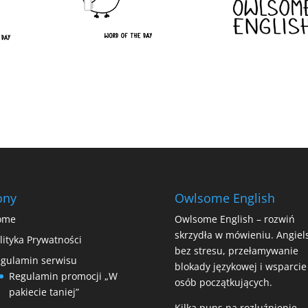
ony
Owlsome English
ome
Owlsome English – rozwiń
skrzydła w mówieniu. Angiels
lityka Prywatności
bez stresu, przełamywanie
gulamin serwisu
blokady językowej i wsparcie
Regulamin promocji „W
osób początkujących.
pakiecie taniej”
Kilka puns na rozluźnienie