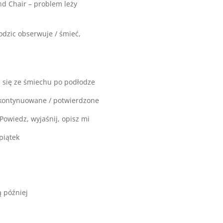
d Chair – problem leży
rodzic obserwuje / śmieć,
m się ze śmiechu po podłodze
 kontynuowane / potwierdzone
Powiedz, wyjaśnij, opisz mi
piątek
ą później