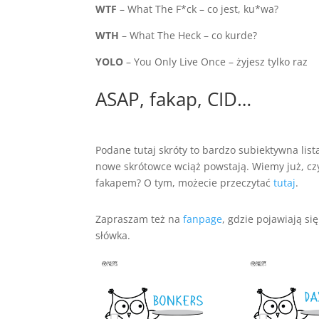
WTF
– What The F*ck – co jest, ku*wa?
WTH
– What The Heck – co kurde?
YOLO
– You Only Live Once – żyjesz tylko raz
ASAP, fakap, CID…
Podane tutaj skróty to bardzo subiektywna lista
nowe skrótowce wciąż powstają. Wiemy już, czy
fakapem? O tym, możecie przeczytać
tutaj
.
Zapraszam też na
fanpage
, gdzie pojawiają się
słówka.