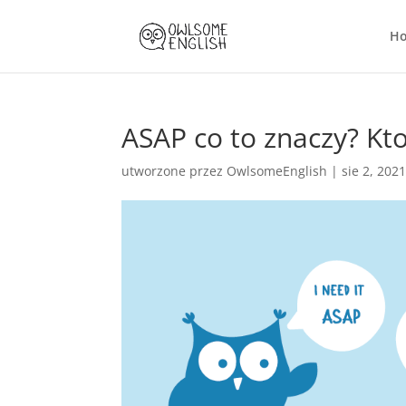
H
ASAP co to znaczy? Kto
utworzone przez
OwlsomeEnglish
|
sie 2, 202